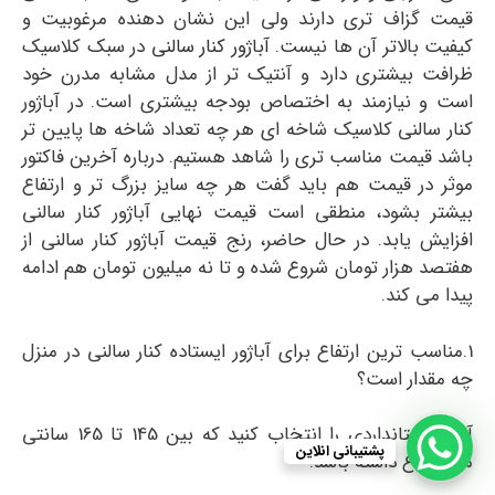
قیمت گزاف تری دارند ولی این نشان دهنده مرغوبیت و
کیفیت بالاتر آن ها نیست.
آباژور کنار سالنی
در سبک کلاسیک
ظرافت بیشتری دارد و آنتیک تر از مدل مشابه مدرن خود
است و نیازمند به اختصاص بودجه بیشتری است. در آباژور
کنار سالنی کلاسیک شاخه ای هر چه تعداد شاخه ها پایین تر
باشد قیمت مناسب تری را شاهد هستیم. درباره آخرین فاکتور
موثر در قیمت هم باید گفت هر چه سایز بزرگ تر و ارتفاع
بیشتر بشود، منطقی است قیمت نهایی آباژور کنار سالنی
افزایش یابد. در حال حاضر، رنج قیمت آباژور کنار سالنی از
هفتصد هزار تومان شروع شده و تا نه میلیون تومان هم ادامه
پیدا می کند.
1.مناسب ترین ارتفاع برای آباژور ایستاده کنار سالنی در منزل
چه مقدار است؟
آباژور استانداردی را انتخاب کنید که بین 145 تا 165 سانتی
پشتیبانی انلاین
متر ارتفاع داشته باشد.