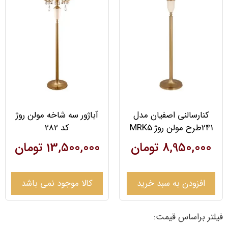
کنارسالنی اصفیان مدل
آباژور سه شاخه مولن روژ
241طرح مولن روژ MRK5
کد 282
8,950,000
تومان
13,500,000
تومان
افزودن به سبد خرید
کالا موجود نمی باشد
فیلتر براساس قیمت: