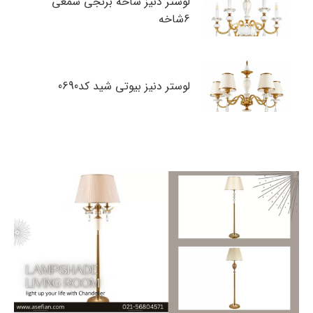
لوستر دنیز شاخه برنجی شمعی
6شاخه
لوستر دنیز بیوتی شید کد0690