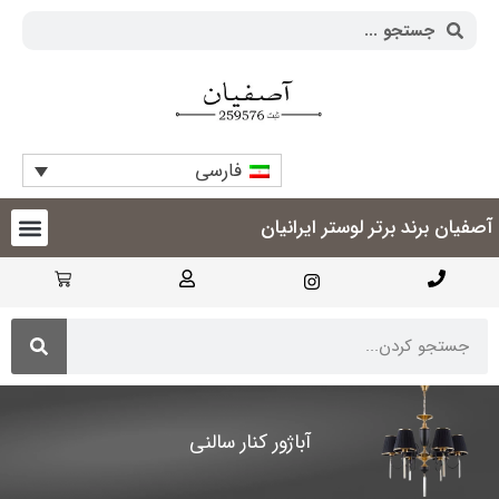
فارسی
آصفیان برند برتر لوستر ایرانیان
آباژور کنار سالنی