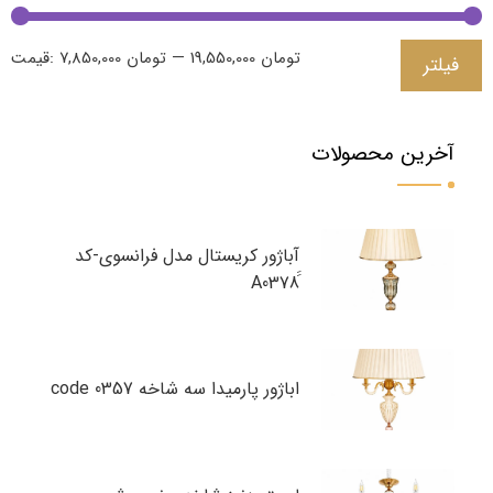
19,550,000 تومان
—
7,850,000 تومان
قیمت:
فیلتر
آخرین محصولات
آباژور کریستال مدل فرانسوی-کد
اباژور پارمیدا سه شاخه code 0357