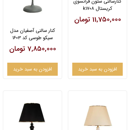
کنارسالنی ستون فرانسوی
کریستال k1708
11,750,000
تومان
کنار سالنی آصفیان مدل
سیکو طوسی کد 1603
7,850,000
تومان
افزودن به سبد خرید
افزودن به سبد خرید