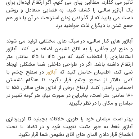
تأثیر می گذارد، مطالبی بیان می کنیم. اگر ارتفاع ایده‌آل برای
یک آباژور سالنی را کشف کنید، به فضایی متعادل و روشن
دست می یابید که از گذراندن زمان استراحت در آن یا دور هم
جمع شدن با دیگران لذت خواهید برد.
آباژور های کنار سالنی، در سبک های مختلفی تولید می شوند
و منبع نور جذابی را به اتاق نشیمن اضافه می کنند. آباژور
استانداردی را انتخاب کنید که بین 145 تا 165 سانتی متر
ارتفاع داشته باشد. اگر در طراحی داخلی شما مشکلی ایجاد
نمی کند، اطمینان حاصل کنید که
آباژور
در سطح چشم یا
کمی بالاتر از سطح چشم قرار بگیرد؛ تا هنگام نشستن
احساس راحتی کنید. ارتفاع برخی از آباژور های سالنی 155 تا
180 سانتی متر است، بنابراین در صورت نیاز، هر گونه تغییر در
مبلمان و مکان را در نظر بگیرید.
بهتر است مبلمان خود را طوری خلاقانه بچینید تا نورپردازی
آباژور فقط به طور مثبت تقویت شود و در تضاد یا تحت
الشعاع قرار دادن المان های اتاق نشیمن شما قرار نگیرد.