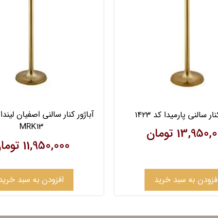
آباژور کنار سالنی اصفیان لیندا
نار سالنی پارمیدا کد ۱۴۲۳
MRK13
13,950,0
تومان
11,950,000
توما
فزودن به سبد خرید
افزودن به سبد خرید