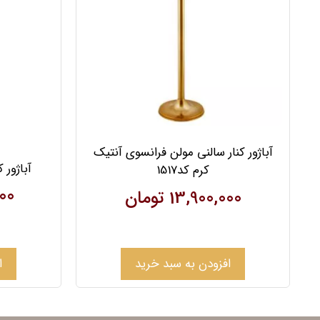
آباژور کنار سالنی مولن فرانسوی آنتیک
آباژور ک
کرم کد1517
00
13,900,000
تومان
افزودن به سبد خرید
ا