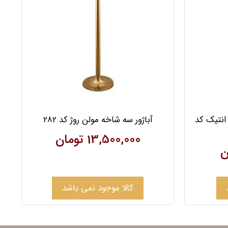
 انتیک کد
آباژور سه شاخه مولن روژ کد 282
13,500,000
تومان
ن
کالا موجود نمی باشد