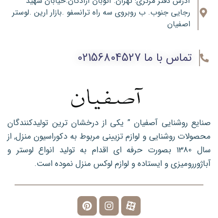
آدرس دفتر مرکزی: تهران. اتوبان آزادگان.خیابان شهید
رجایی جنوب. ب روبروی سه راه ترانسفو .بازار ارین .لوستر
اصفیان
تماس با ما 02156804527
صنایع روشنایی آصفیان ” یکی از درخشان ترین تولیدکنندگان
محصولات روشنایی و لوازم تزیینی مربوط به دکوراسیون منزل, از
سال 1380 بصورت حرفه ای اقدام به تولید انواع لوستر و
آباژوررومیزی و ایستاده و لوازم لوکس منزل نموده است.