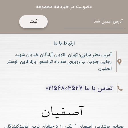
عضویت در خبرنامه مجموعه
ایمیل
ارتباط با ما
آدرس دفتر مرکزی: تهران. اتوبان آزادگان.خیابان شهید
رجایی جنوب. ب روبروی سه راه ترانسفو .بازار ارین .لوستر
اصفیان
تماس با ما 02156804527
صنایع روشنایی آصفیان ” یکی از درخشان ترین تولیدکنندگان