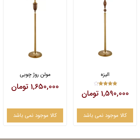
الیزه
مولن روژ چوبی
1,650,000
تومان
امتیاز
1,590,000
تومان
4.00
از 5
کالا موجود نمی باشد
کالا موجود نمی باشد