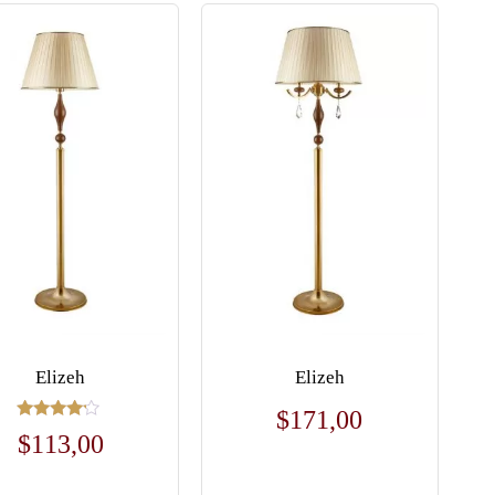
Elizeh
Elizeh
$
171,00
Rated
$
113,00
4.00
out of 5