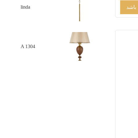
 باشد
linda
A 1304