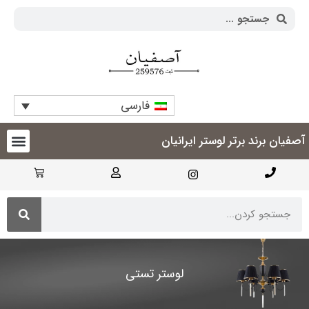
فارسی
آصفیان برند برتر لوستر ایرانیان
لوستر تستی