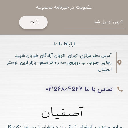
عضویت در خبرنامه مجموعه
ایمیل
ارتباط با ما
آدرس دفتر مرکزی: تهران. اتوبان آزادگان.خیابان شهید
رجایی جنوب. ب روبروی سه راه ترانسفو .بازار ارین .لوستر
اصفیان
تماس با ما 02156804527
صنایع روشنایی آصفیان ” یکی از درخشان ترین تولیدکنندگان