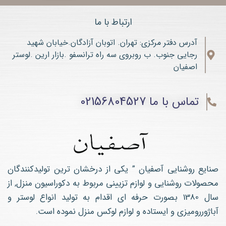
ارتباط با ما
آدرس دفتر مرکزی: تهران. اتوبان آزادگان.خیابان شهید
رجایی جنوب. ب روبروی سه راه ترانسفو .بازار ارین .لوستر
اصفیان
تماس با ما 02156804527
صنایع روشنایی آصفیان ” یکی از درخشان ترین تولیدکنندگان
محصولات روشنایی و لوازم تزیینی مربوط به دکوراسیون منزل, از
سال 1380 بصورت حرفه ای اقدام به تولید انواع لوستر و
آباژوررومیزی و ایستاده و لوازم لوکس منزل نموده است.