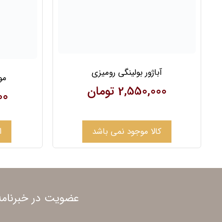
آباژور بولینگی رومیزی
مول
2,550,000
تومان
00
کالا موجود نمی باشد
ا
عضویت در خبرنامه