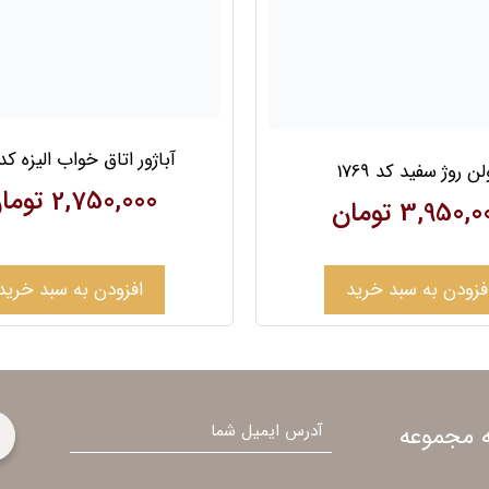
آباژور اتاق خواب الیزه کد 09
ن روژ سفید کد 1769
2,750,000
توما
3,950,0
تومان
فزودن به سبد خرید
افزودن به سبد خرید
ایمیل
 مجموعه