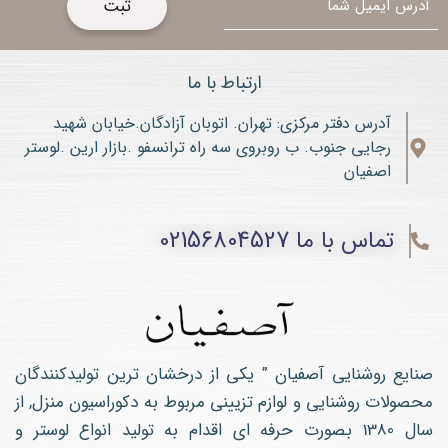
ارتباط با ما
آدرس دفتر مرکزی: تهران. اتوبان آزادگان.خیابان شهید
رجایی جنوب. ب روبروی سه راه ترانسفو .بازار ارین .لوستر
اصفیان
تماس با ما 02156804527
صنایع روشنایی آصفیان ” یکی از درخشان ترین تولیدکنندگان
محصولات روشنایی و لوازم تزیینی مربوط به دکوراسیون منزل, از
سال 1380 بصورت حرفه ای اقدام به تولید انواع لوستر و