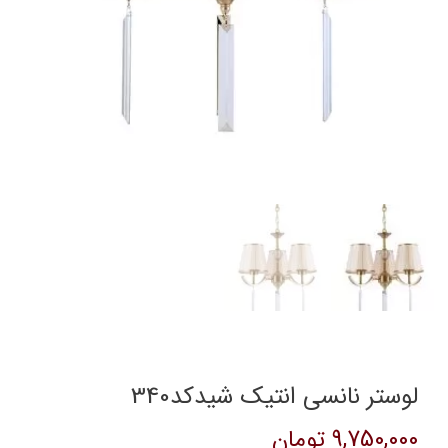
لوستر نانسی انتیک شیدکد340
9,750,000
تومان