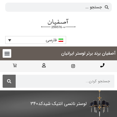
فارسی
آصفیان برند برتر لوستر ایرانیان
لوستر نانسی انتیک شیدکد340