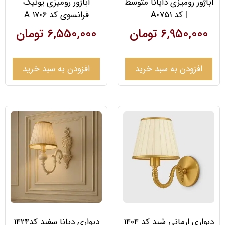
آباژور رومیزی دایانا متوسط
اباژور رومیزی یونیک
| کد A0751
فرانسوی کد 1706 A
6,950,000
تومان
6,550,000
تومان
افزودن به سبد خرید
افزودن به سبد خرید
دیواری ارمانی شید کد 1404
دیواری دیانا سفید کد1424