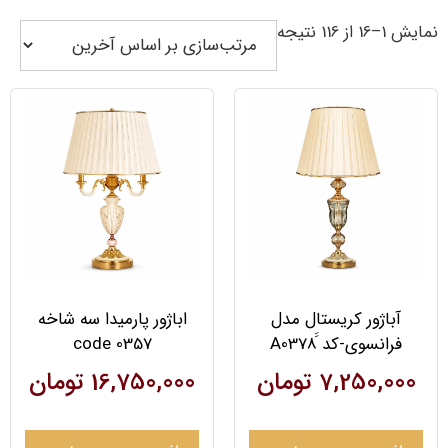
نمایش 1–16 از 116 نتیجه
آباژور کریستال مدل
اباژور پارمیدا سه شاخه
فرانسوی-کد ََA0378
code 0357
7,250,000
تومان
16,750,000
تومان