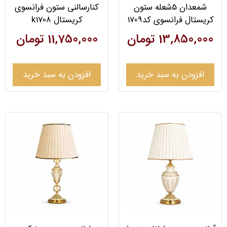
شمعدان 5شعله ستون
کنارسالنی ستون فرانسوی
کریستال فرانسوی کد1709
کریستال k1708
13,850,000
تومان
11,750,000
تومان
افزودن به سبد خرید
افزودن به سبد خرید