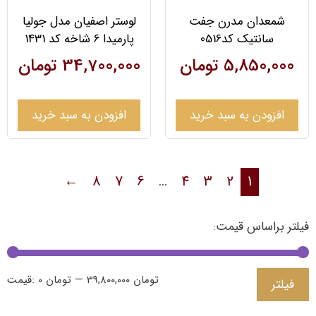
شمعدان مدرن جفت
لوستر اصفیان مدل جولیا
سانتیک کد0516
پارمیدا 6 شاخه کد 1431
5,850,000
تومان
34,700,000
تومان
افزودن به سبد خرید
افزودن به سبد خرید
←
8
7
6
…
4
3
2
1
فیلتر براساس قیمت:
39,800,000 تومان
—
0 تومان
قیمت:
فیلتر