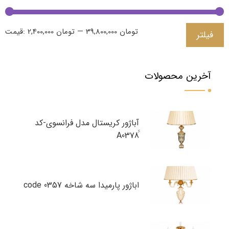
39,800,000 تومان
—
2,400,000 تومان
قیمت:
فیلتر
آخرین محصولات
آباژور کریستال مدل فرانسوی-کد
اباژور پارمیدا سه شاخه code 0357