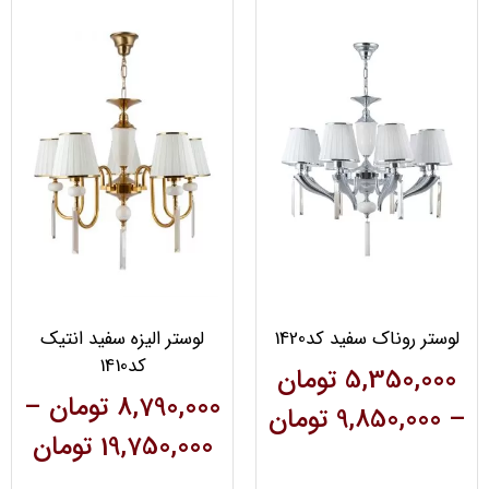
لوستر روناک سفید کد1420
لوستر الیزه سفید انتیک
کد1410
5,350,000
تومان
8,790,000
تومان
–
–
9,850,000
تومان
19,750,000
تومان