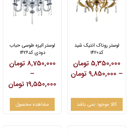
لوستر روناک انتیک شید
لوستر الیزه طوسی حباب
کد1420
دودی کد1426
5,350,000
تومان
8,750,000
تومان
–
9,850,000
تومان
–
19,550,000
تومان
کالا موجود نمی باشد
مشاهده محصول